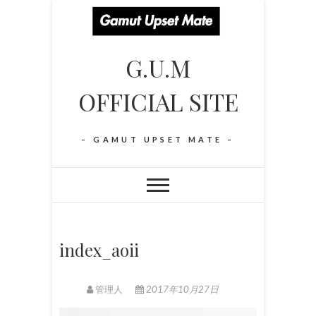
S
k
i
G.U.M
p
t
OFFICIAL SITE
o
c
o
– GAMUT UPSET MATE –
n
t
e
n
t
index_aoii
管理人
2017年10月27日