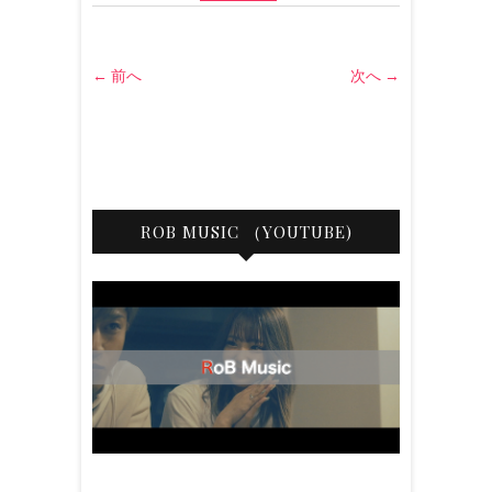
← 前へ
次へ →
ROB MUSIC （YOUTUBE)