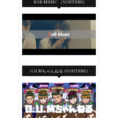
ROB MUSIC （YOUTUBE)
G.U.Mちゃんねる (YOUTUBE)