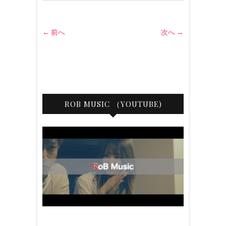
← 前へ
次へ →
ROB MUSIC （YOUTUBE)