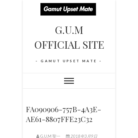
S
k
i
G.U.M
p
t
OFFICIAL SITE
o
c
o
– GAMUT UPSET MATE –
n
t
e
n
t
FA090906-757B-4A3E-
AE61-8807FFE23C32
G.U.M 聖一
2018年3月9日