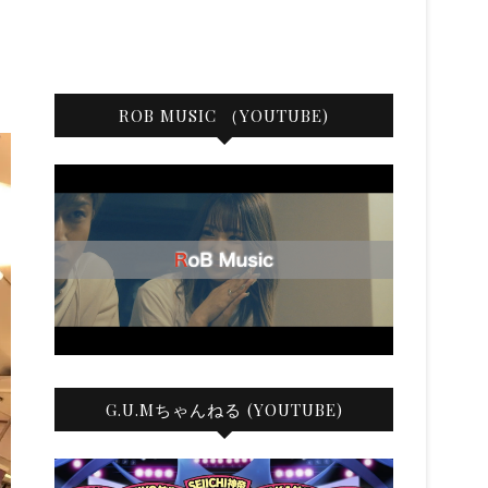
ROB MUSIC （YOUTUBE)
G.U.Mちゃんねる (YOUTUBE)