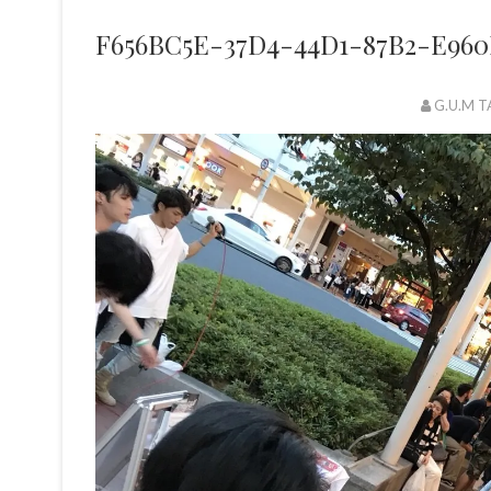
F656BC5E-37D4-44D1-87B2-E960
G.U.M T