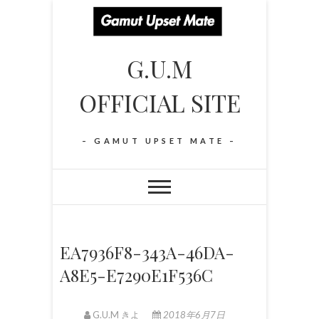
S
k
i
G.U.M
p
t
OFFICIAL SITE
o
c
o
– GAMUT UPSET MATE –
n
t
e
n
t
EA7936F8-343A-46DA-
A8E5-E7290E1F536C
G.U.M きよ
2018年6月7日