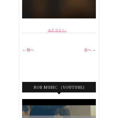
カテゴリー:
← 前へ
次へ →
ROB MUSIC （YOUTUBE)