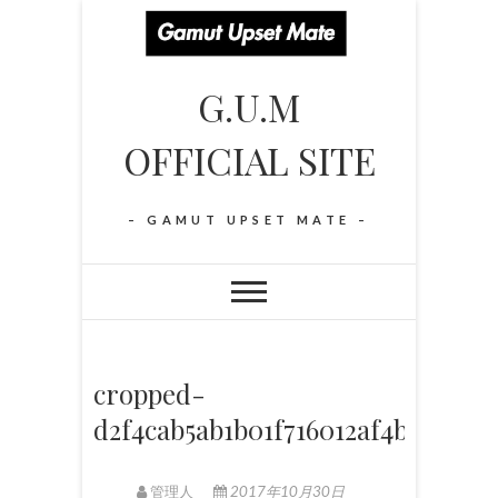
S
k
i
G.U.M
p
t
OFFICIAL SITE
o
c
o
– GAMUT UPSET MATE –
n
t
e
n
t
cropped-
d2f4cab5ab1b01f716012af4bcda67cd
管理人
2017年10月30日