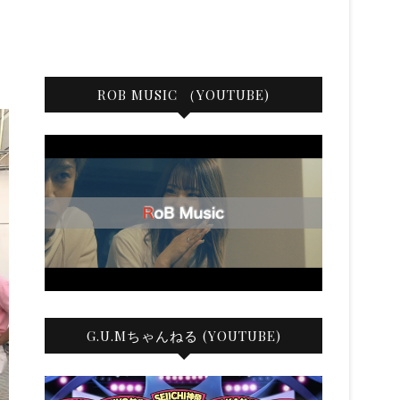
ROB MUSIC （YOUTUBE)
G.U.Mちゃんねる (YOUTUBE)