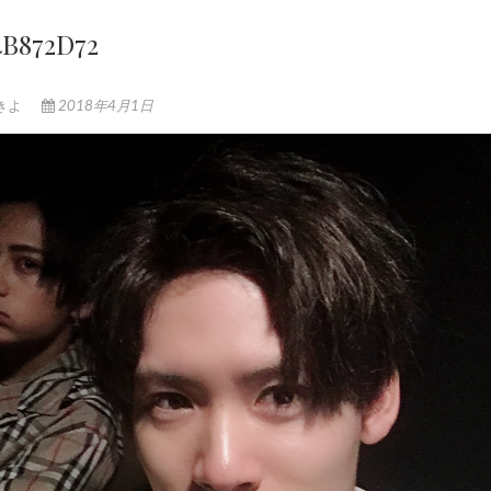
4B872D72
 きよ
2018年4月1日