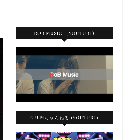
ROB MUSIC （YOUTUBE)
G.U.Mちゃんねる (YOUTUBE)