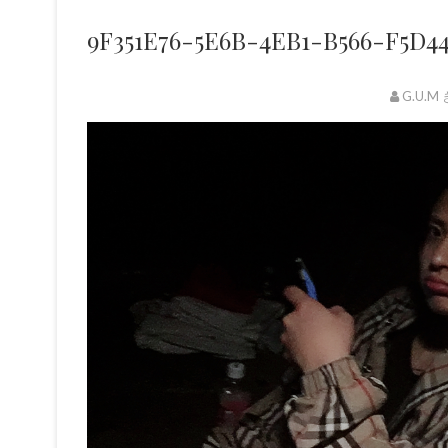
9F351E76-5E6B-4EB1-B566-F5D4
G.U.M