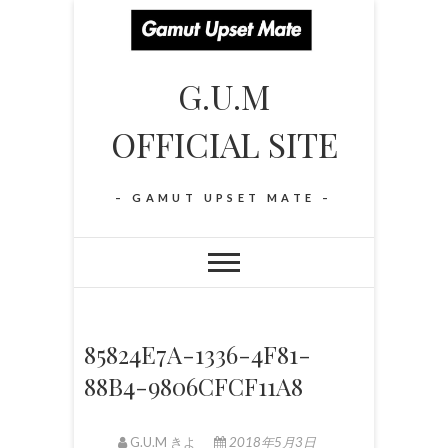
S
k
i
G.U.M
p
t
OFFICIAL SITE
o
c
o
– GAMUT UPSET MATE –
n
t
e
n
t
85824E7A-1336-4F81-
88B4-9806CFCF11A8
G.U.M きよ
2018年5月3日