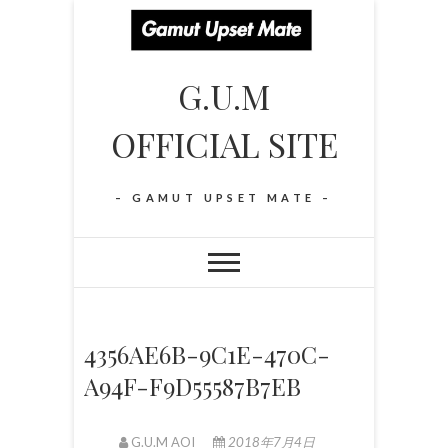
S
k
i
G.U.M
p
t
OFFICIAL SITE
o
c
o
– GAMUT UPSET MATE –
n
t
e
n
t
4356AE6B-9C1E-470C-
A94F-F9D55587B7EB
G.U.M AOI
2018年7月4日