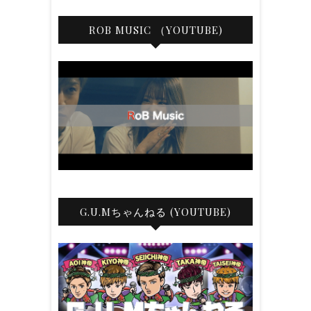
ROB MUSIC （YOUTUBE)
G.U.Mちゃんねる (YOUTUBE)