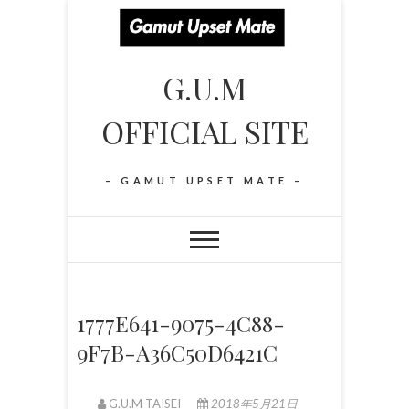
S
k
i
G.U.M
p
t
OFFICIAL SITE
o
c
o
– GAMUT UPSET MATE –
n
t
e
n
t
1777E641-9075-4C88-
9F7B-A36C50D6421C
G.U.M TAISEI
2018年5月21日