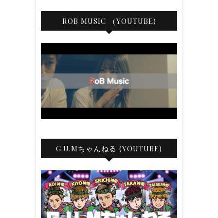
ROB MUSIC （YOUTUBE)
G.U.Mちゃんねる (YOUTUBE)