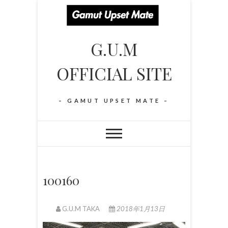
S
k
i
G.U.M
p
t
OFFICIAL SITE
o
c
o
– GAMUT UPSET MATE –
n
t
e
n
t
100160
G.U.M TAKA
2018年1月13日