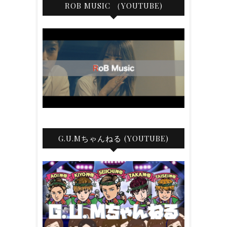
ROB MUSIC （YOUTUBE)
G.U.Mちゃんねる (YOUTUBE)