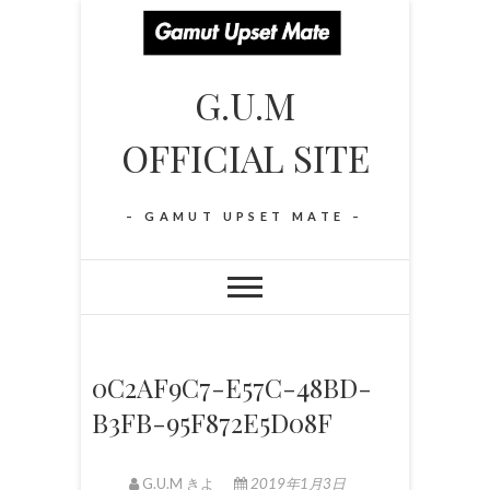
S
k
i
G.U.M
p
t
OFFICIAL SITE
o
c
o
– GAMUT UPSET MATE –
n
t
e
n
t
0C2AF9C7-E57C-48BD-
B3FB-95F872E5D08F
G.U.M きよ
2019年1月3日