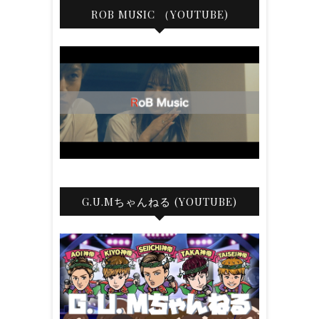
ROB MUSIC （YOUTUBE)
G.U.Mちゃんねる (YOUTUBE)