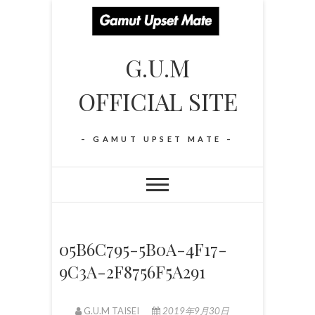
S
k
i
G.U.M
p
t
OFFICIAL SITE
o
c
o
– GAMUT UPSET MATE –
n
t
e
n
t
05B6C795-5B0A-4F17-
9C3A-2F8756F5A291
G.U.M TAISEI
2019年9月30日