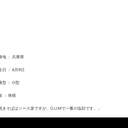
身地 ： 兵庫県
生日 ： 6月8日
液型 ： O型
技 ： 将棋
焼きそばはソース派ですが、G.U.Mで一番の塩顔です。」