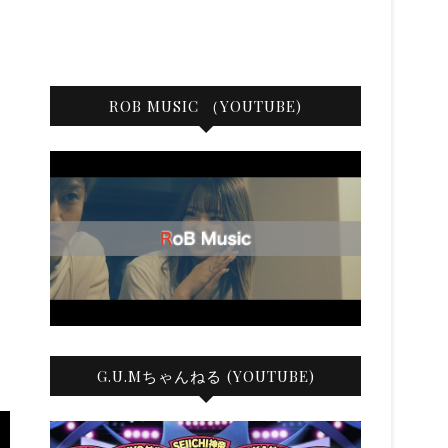
ROB MUSIC （YOUTUBE)
G.U.Mちゃんねる (YOUTUBE)