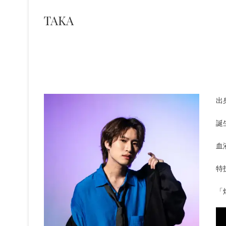
TAKA
出
誕
血
特
「