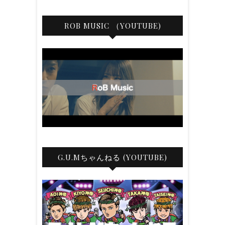
ROB MUSIC （YOUTUBE)
G.U.Mちゃんねる (YOUTUBE)