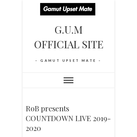
S
k
i
G.U.M
p
t
OFFICIAL SITE
o
c
o
– GAMUT UPSET MATE –
n
t
e
n
t
RoB presents
COUNTDOWN LIVE 2019-
2020