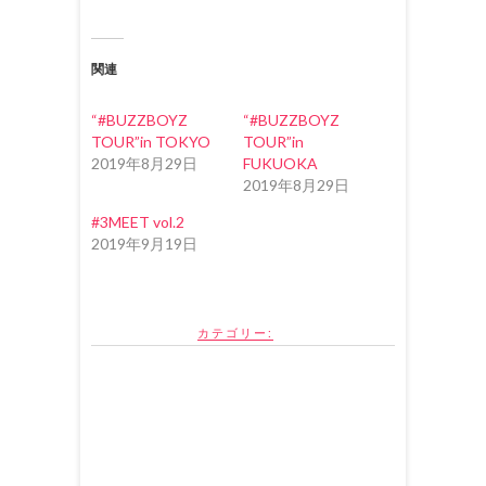
新
ッ
新
し
ク
し
い
し
い
ウ
て
ウ
ィ
く
ィ
関連
ン
だ
ン
ド
さ
ド
ウ
い
ウ
で
(
で
“#BUZZBOYZ
“#BUZZBOYZ
開
新
開
き
し
き
TOUR”in TOKYO
TOUR”in
ま
い
ま
2019年8月29日
FUKUOKA
す
ウ
す
)
ィ
)
2019年8月29日
ン
ド
ウ
#3MEET vol.2
で
2019年9月19日
開
き
ま
す
)
カテゴリー: