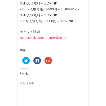
3rd>入場無料＋１DRINK
<2nd>入場可能：5500円＋１DRINK＋＜
3rd>入場無料＋１DRINK
<3rd>入場可能：3000円＋１DRINK
チケット詳細
https://t.livepocket.jp/e/836mq
共有:
ク
F
ク
リ
a
リ
ッ
c
ッ
ク
e
ク
し
b
し
いいね:
て
o
て
T
o
G
w
k
o
i
で
o
読み込み中...
t
共
g
t
有
l
e
す
e
r
る
+
で
に
で
共
は
共
有
ク
有
(
リ
(