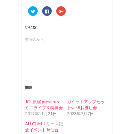
ク
F
ク
リ
a
リ
ッ
c
ッ
ク
e
ク
し
b
し
いいね:
て
o
て
T
o
G
w
k
o
i
で
o
読み込み中...
t
共
g
t
有
l
e
す
e
r
る
+
で
に
で
共
は
共
有
ク
有
(
リ
(
新
ッ
新
し
ク
し
い
し
い
ウ
て
ウ
ィ
く
ィ
関連
ン
だ
ン
ド
さ
ド
ウ
い
ウ
で
(
で
JOL原宿 presents
ガミットアップセッ
開
新
開
き
し
き
ミニライブ＆特典会
トver.8お渡し会
ま
い
ま
2019年11月21日
2023年7月7日
す
ウ
す
)
ィ
)
ン
ALLGUMリリース記
ド
ウ
念イベント in仙台
で