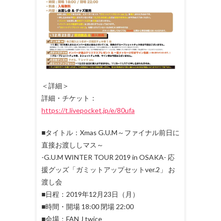
＜詳細＞
詳細・チケット：
https://t.livepocket.jp/e/80ufa
■タイトル：Xmas G.U.M～ファイナル前日に
直接お渡ししマス～
-G.U.M WINTER TOUR 2019 in OSAKA- 応
援グッズ「ガミットアップセットver.2」 お
渡し会
■日程：2019年12月23日（月）
■時間・開場 18:00 閉場 22:00
■会場：FAN J twice