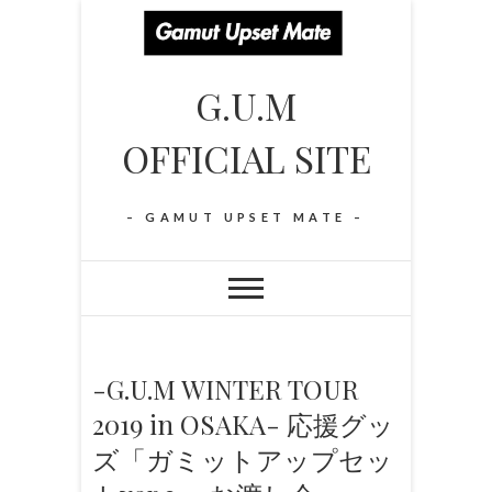
S
k
i
G.U.M
p
t
OFFICIAL SITE
o
c
o
– GAMUT UPSET MATE –
n
t
e
n
t
-G.U.M WINTER TOUR
2019 in OSAKA- 応援グッ
ズ「ガミットアップセッ