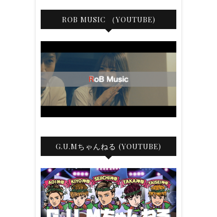
ROB MUSIC （YOUTUBE)
G.U.Mちゃんねる (YOUTUBE)