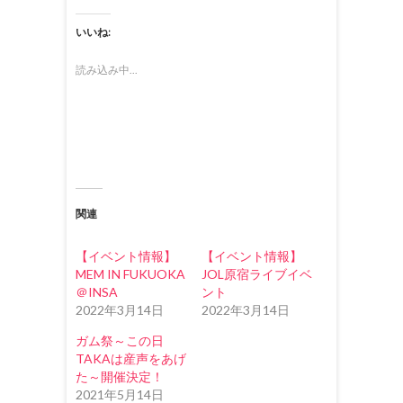
ッ
c
ッ
ク
e
ク
し
b
し
いいね:
て
o
て
T
o
G
w
k
o
i
で
o
読み込み中...
t
共
g
t
有
l
e
す
e
r
る
+
で
に
で
共
は
共
有
ク
有
(
リ
(
新
ッ
新
し
ク
し
い
し
い
ウ
て
ウ
ィ
く
ィ
関連
ン
だ
ン
ド
さ
ド
ウ
い
ウ
で
(
で
【イベント情報】
【イベント情報】
開
新
開
き
し
き
MEM IN FUKUOKA
JOL原宿ライブイベ
ま
い
ま
＠INSA
ント
す
ウ
す
)
ィ
)
2022年3月14日
2022年3月14日
ン
ド
ウ
ガム祭～この日
で
TAKAは産声をあげ
開
き
た～開催決定！
ま
す
2021年5月14日
)