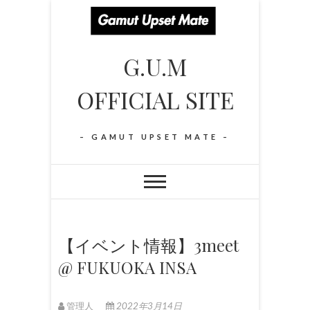
S
k
i
G.U.M
p
t
OFFICIAL SITE
o
c
o
– GAMUT UPSET MATE –
n
t
e
n
t
【イベント情報】3meet
@ FUKUOKA INSA
管理人
2022年3月14日