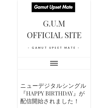
S
k
i
G.U.M
p
t
OFFICIAL SITE
o
c
o
– GAMUT UPSET MATE –
n
t
e
n
t
ニューデジタルシングル
『HAPPY BIRTHDAY』が
配信開始されました！