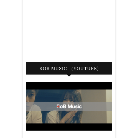
ROB MUSIC （YOUTUBE)