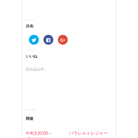
共有:
ク
F
ク
リ
a
リ
ッ
c
ッ
ク
e
ク
し
b
し
いいね:
て
o
て
T
o
G
w
k
o
i
で
o
読み込み中...
t
共
g
t
有
l
e
す
e
r
る
+
で
に
で
共
は
共
有
ク
有
(
リ
(
新
ッ
新
し
ク
し
い
し
い
ウ
て
ウ
ィ
く
ィ
関連
ン
だ
ン
ド
さ
ド
ウ
い
ウ
で
(
で
9/4(土)0:00～
パラレルトレジャー
開
新
開