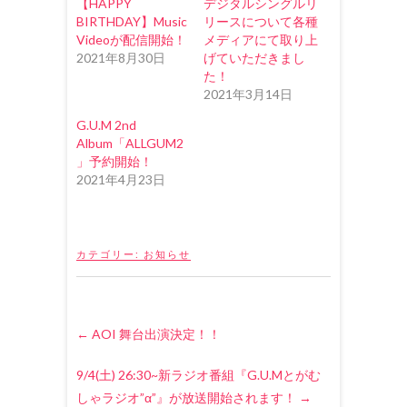
き
し
き
【HAPPY
デジタルシングルリ
ま
い
ま
BIRTHDAY】Music
リースについて各種
す
ウ
す
)
ィ
)
Videoが配信開始！
メディアにて取り上
ン
ド
2021年8月30日
げていただきまし
ウ
た！
で
開
2021年3月14日
き
ま
す
G.U.M 2nd
)
Album「ALLGUM2
」予約開始！
2021年4月23日
カテゴリー:
お知らせ
←
AOI 舞台出演決定！！
9/4(土) 26:30~新ラジオ番組『G.U.Mとがむ
しゃラジオ”α”』が放送開始されます！
→