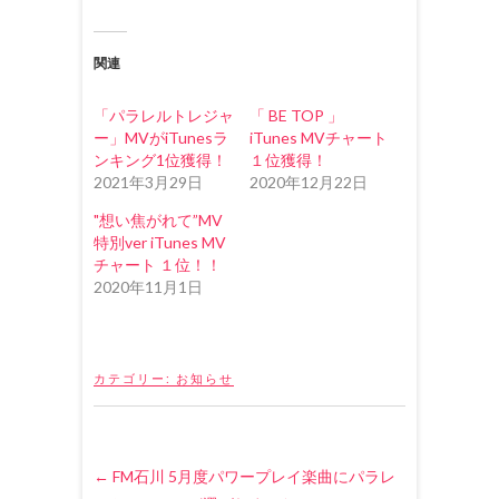
新
ッ
新
し
ク
し
い
し
い
ウ
て
ウ
ィ
く
ィ
関連
ン
だ
ン
ド
さ
ド
ウ
い
ウ
で
(
で
「パラレルトレジャ
「 BE TOP 」
開
新
開
き
し
き
ー」MVがiTunesラ
iTunes MVチャート
ま
い
ま
ンキング1位獲得！
１位獲得！
す
ウ
す
)
ィ
)
2021年3月29日
2020年12月22日
ン
ド
ウ
"想い焦がれて”MV
で
特別ver iTunes MV
開
き
チャート １位！！
ま
す
2020年11月1日
)
カテゴリー:
お知らせ
←
FM石川 5月度パワープレイ楽曲にパラレ