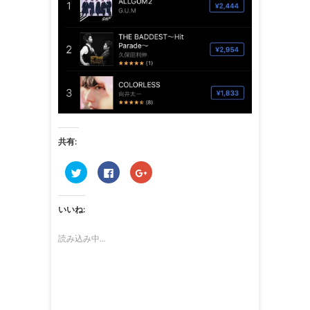
共有:
ク
F
ク
リ
a
リ
ッ
c
ッ
ク
e
ク
し
b
し
いいね:
て
o
て
T
o
G
w
k
o
i
で
o
読み込み中...
t
共
g
t
有
l
e
す
e
r
る
+
で
に
で
共
は
共
有
ク
有
(
リ
(