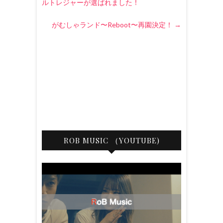
ルトレジャーが選ばれました！
がむしゃランド〜Reboot〜再園決定！
→
ROB MUSIC （YOUTUBE)