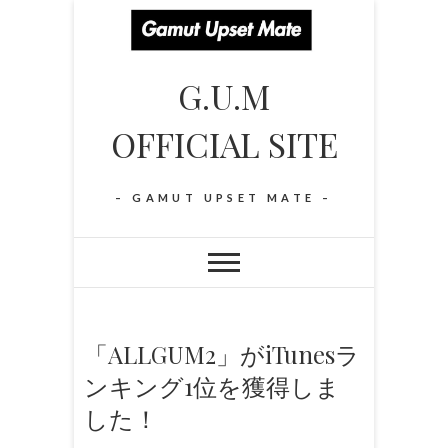
S
k
i
G.U.M
p
t
OFFICIAL SITE
o
c
o
– GAMUT UPSET MATE –
n
t
e
n
t
「ALLGUM2」がiTunesラ
ンキング1位を獲得しま
した！