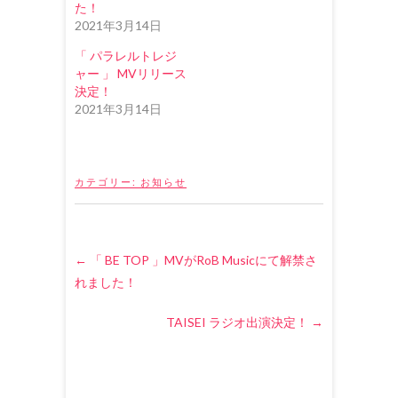
た！
で
開
2021年3月14日
き
ま
す
「 パラレルトレジ
)
ャー 」 MVリリース
決定！
2021年3月14日
カテゴリー:
お知らせ
←
「 BE TOP 」MVがRoB Musicにて解禁さ
れました！
TAISEI ラジオ出演決定！
→