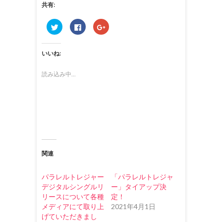
共有:
ク
F
ク
リ
a
リ
ッ
c
ッ
ク
e
ク
し
b
し
いいね:
て
o
て
T
o
G
w
k
o
i
で
o
読み込み中...
t
共
g
t
有
l
e
す
e
r
る
+
で
に
で
共
は
共
有
ク
有
(
リ
(
新
ッ
新
し
ク
し
い
し
い
ウ
て
ウ
ィ
く
ィ
関連
ン
だ
ン
ド
さ
ド
ウ
い
ウ
で
(
で
パラレルトレジャー
「パラレルトレジャ
開
新
開
き
し
き
デジタルシングルリ
ー」タイアップ決
ま
い
ま
リースについて各種
定！
す
ウ
す
)
ィ
)
メディアにて取り上
2021年4月1日
ン
ド
げていただきまし
ウ