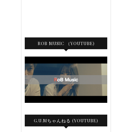
ROB MUSIC （YOUTUBE)
G.U.Mちゃんねる (YOUTUBE)