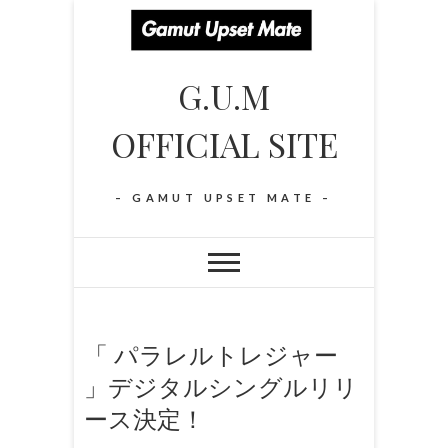
S
k
i
G.U.M
p
t
OFFICIAL SITE
o
c
o
– GAMUT UPSET MATE –
n
t
e
n
t
「 パラレルトレジャー
」デジタルシングルリリ
ース決定！