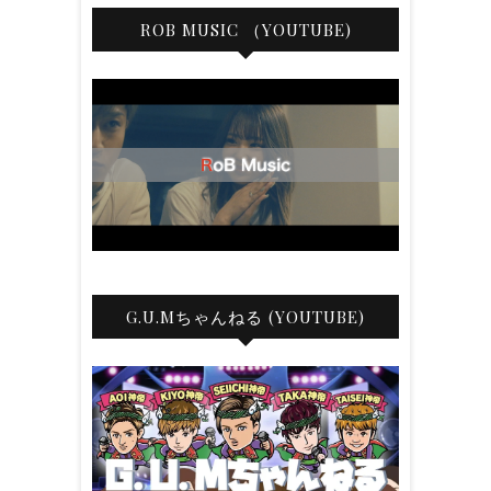
ROB MUSIC （YOUTUBE)
G.U.Mちゃんねる (YOUTUBE)