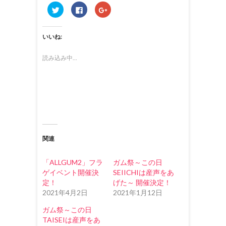
ク
F
ク
リ
a
リ
ッ
c
ッ
ク
e
ク
し
b
し
いいね:
て
o
て
T
o
G
w
k
o
i
で
o
読み込み中...
t
共
g
t
有
l
e
す
e
r
る
+
で
に
で
共
は
共
有
ク
有
(
リ
(
新
ッ
新
し
ク
し
い
し
い
ウ
て
ウ
ィ
く
ィ
関連
ン
だ
ン
ド
さ
ド
ウ
い
ウ
で
(
で
「ALLGUM2」フラ
ガム祭～この日
開
新
開
き
し
き
ゲイベント開催決
SEIICHIは産声をあ
ま
い
ま
定！
げた～ 開催決定！
す
ウ
す
)
ィ
)
2021年4月2日
2021年1月12日
ン
ド
ウ
ガム祭～この日
で
TAISEIは産声をあ
開
き