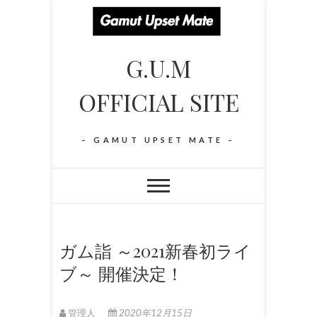
S
k
i
G.U.M
p
t
OFFICIAL SITE
o
c
o
– GAMUT UPSET MATE –
n
t
e
n
t
ガム詣 ～2021新春初ライ
ブ～ 開催決定！
管理人
2020年12月15日