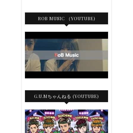
ROB MUSIC （YOUTUBE)
G.U.Mちゃんねる (YOUTUBE)