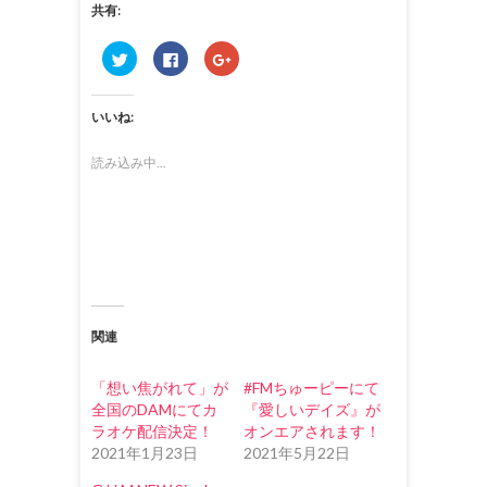
共有:
ク
F
ク
リ
a
リ
ッ
c
ッ
ク
e
ク
し
b
し
いいね:
て
o
て
T
o
G
w
k
o
i
で
o
読み込み中...
t
共
g
t
有
l
e
す
e
r
る
+
で
に
で
共
は
共
有
ク
有
(
リ
(
新
ッ
新
し
ク
し
い
し
い
ウ
て
ウ
ィ
く
ィ
関連
ン
だ
ン
ド
さ
ド
ウ
い
ウ
で
(
で
「想い焦がれて」が
#FMちゅーピーにて
開
新
開
き
し
き
全国のDAMにてカ
『愛しいデイズ』が
ま
い
ま
ラオケ配信決定！
オンエアされます！
す
ウ
す
)
ィ
)
2021年1月23日
2021年5月22日
ン
ド
ウ