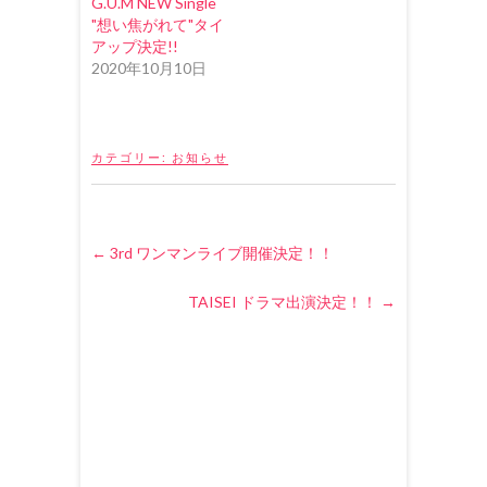
G.U.M NEW Single
で
"想い焦がれて"タイ
開
き
アップ決定!!
ま
す
2020年10月10日
)
カテゴリー:
お知らせ
←
3rd ワンマンライブ開催決定！！
TAISEI ドラマ出演決定！！
→