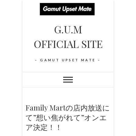
S
k
i
G.U.M
p
t
OFFICIAL SITE
o
c
o
– GAMUT UPSET MATE –
n
t
e
n
t
Family Martの店内放送に
て”想い焦がれて”オンエ
ア決定！！