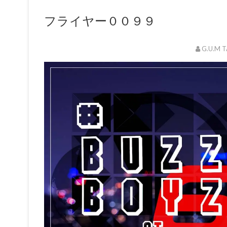
フライヤー００９９
G.U.M 