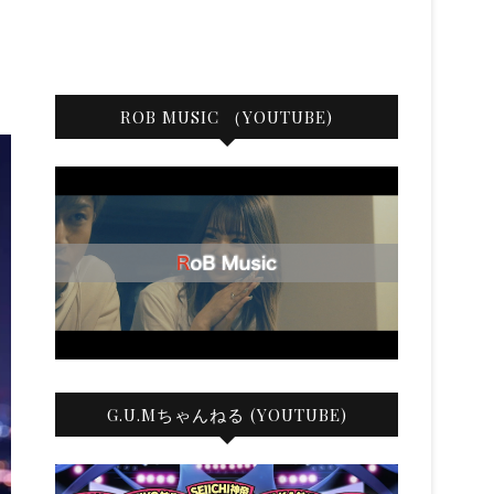
ROB MUSIC （YOUTUBE)
G.U.Mちゃんねる (YOUTUBE)