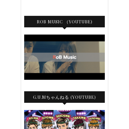
ROB MUSIC （YOUTUBE)
G.U.Mちゃんねる (YOUTUBE)