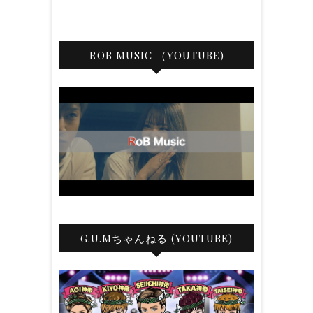
ROB MUSIC （YOUTUBE)
G.U.Mちゃんねる (YOUTUBE)