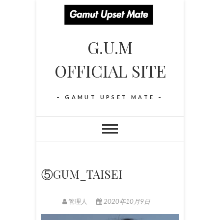
S
k
i
G.U.M
p
t
OFFICIAL SITE
o
c
o
– GAMUT UPSET MATE –
n
t
e
n
t
⑤GUM_TAISEI
管理人
2020年10月9日